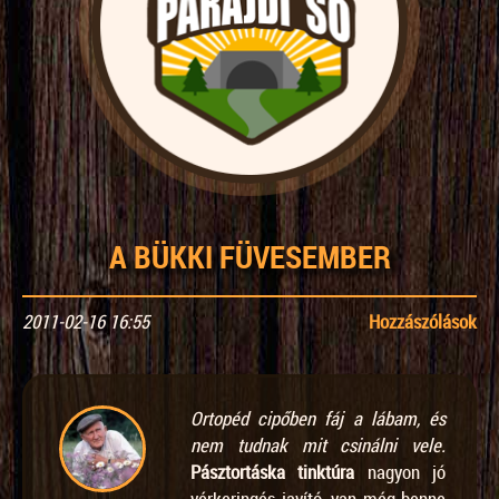
A BÜKKI FÜVESEMBER
2011-02-16 16:55
Hozzászólások
Ortopéd cipőben fáj a lábam, és
nem tudnak mit csinálni vele
.
Pásztortáska tinktúra
nagyon jó
vérkeringés javító, van még benne