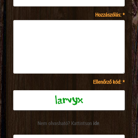
Hozzászólás:
*
Ellenőrző kód:
*
Nem olvasható? Kattintson
ide
.