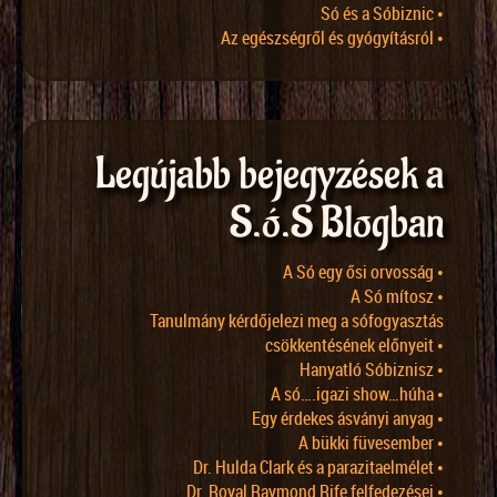
Só és a Sóbiznic •
Az egészségről és gyógyításról •
Legújabb bejegyzések a
S.ó.S Blogban
A Só egy ősi orvosság •
A Só mítosz •
Tanulmány kérdőjelezi meg a sófogyasztás
csökkentésének előnyeit •
Hanyatló Sóbiznisz •
A só….igazi show…húha •
Egy érdekes ásványi anyag •
A bükki füvesember •
Dr. Hulda Clark és a parazitaelmélet •
Dr. Royal Raymond Rife felfedezései •