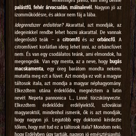
palástfű
,
fehér árvacsalán
,
málnalevél.
Nagyon jó az
izomműködésre, és akkor nem fáj a lába.
Idegrendszer erősítése
?
Akarattal, azt mondják, az
idegeinkkel rendbe lehet hozni akarattal. De vannak
idegerősítő teák – a
citromfű
és az
orbáncfű
. A
citromfüvet korlátlan ideig lehet inni, az orbáncfüvet
nem. És van egy csodálatos teánk, ami elmondok, ha
megengedik. Van egy menta, az a neve, hogy
bugás
macskamenta
, egy öreg barátom mondta nekem,
mutatta meg ezt a füvet. Azt mondja ez volt a magyar
táltosok itala, azt mondja a magyar néphagyomány.
Elkezdtem utána érdeklődni, megnéztem a latin
nevét Nepeta pannonica L., Linné törzskönyvezte.
Elkezdtem érdeklődni erdélyiektől, szlovákiai
magyaroktól, mindenhol ismerik, ők is azt mondják,
hogy nagyon jó. Legutóbb egy doktornő kérdezte
tőlem, hogy mit tud ez a táltosok itala? Mondom neki,
hogy Erdélyben úgy tartják, nagyon jó emésztésjavító.