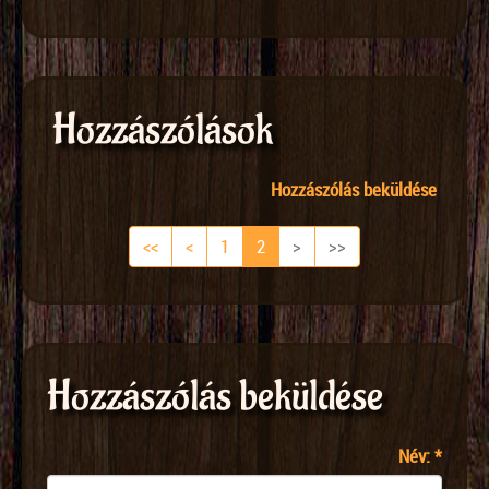
Hozzászólások
Hozzászólás beküldése
First
Previous
(current)
Next
Last
<<
<
1
2
>
>>
Hozzászólás beküldése
Név:
*