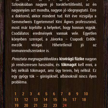
Szlovákiában nagyon jó torokfertőtlenítő, az én
nagyanyám azt mondta, nagyon jó idegnyugtató. Erre
a doktornő, akkor mindent tud. Két éve vizsgálja a
Semmelweis Egyetemmel Kéri Ágnes professzornő,
most már kijelölte a helyeket, hogy honnan vigyük.
Csodálatos eredmények vannak vele. Egyetlen
könyvben szerepel, a Jávorka – Csapodi: Erdők-
mezők virágai. Hihetetlenül jó az
immunrendszerünkre is.
Prosztata megnagyobbodás
ra
kisvirágú füzike
nagyon
jó rendszeresen használni, és
tökmagot
kell enni, a
héj nélküli tökmagot, ami úgy terem, héj nélkül. Ez
egy gyógy tök – görögöknél, albánoknál nincs ilyen
probléma.
1
2
3
4
5
6
7
8
9
10
11
12
13
14
15
16
17
18
19
20
21
22
23
24