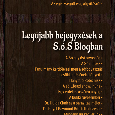
Az egészségről és gyógyításról •
Legújabb bejegyzések a
S.ó.S Blogban
A Só egy ősi orvosság •
A Só mítosz •
Tanulmány kérdőjelezi meg a sófogyasztás
csökkentésének előnyeit •
Hanyatló Sóbiznisz •
A só….igazi show…húha •
Egy érdekes ásványi anyag •
A bükki füvesember •
Dr. Hulda Clark és a parazitaelmélet •
Dr. Royal Raymond Rife felfedezései •
Mindennapi kenyerünk •