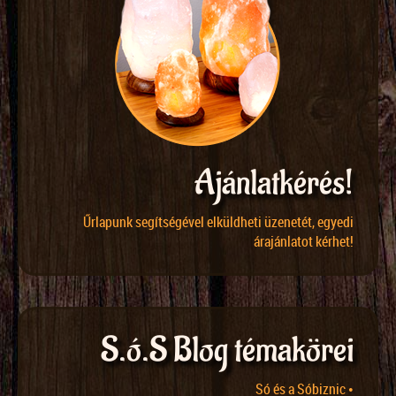
Ajánlatkérés!
Űrlapunk segítségével elküldheti üzenetét, egyedi
árajánlatot kérhet!
S.ó.S Blog témakörei
Só és a Sóbiznic •